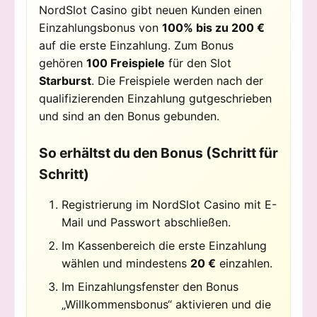
NordSlot Casino gibt neuen Kunden einen
Einzahlungsbonus von
100% bis zu 200 €
auf die erste Einzahlung. Zum Bonus
gehören
100 Freispiele
für den Slot
Starburst
. Die Freispiele werden nach der
qualifizierenden Einzahlung gutgeschrieben
und sind an den Bonus gebunden.
So erhältst du den Bonus (Schritt für
Schritt)
Registrierung im NordSlot Casino mit E-
Mail und Passwort abschließen.
Im Kassenbereich die erste Einzahlung
wählen und mindestens
20 €
einzahlen.
Im Einzahlungsfenster den Bonus
„Willkommensbonus“ aktivieren und die