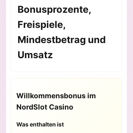
Bonusprozente,
Freispiele,
Mindestbetrag und
Umsatz
Willkommensbonus im
NordSlot Casino
Was enthalten ist