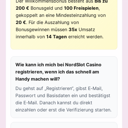
Der Willkommensbonus besteht aus
bis zu
200 €
Bonusgeld und
100 Freispielen
,
gekoppelt an eine Mindesteinzahlung von
20 €
. Für die Auszahlung von
Bonusgewinnen müssen
35x
Umsatz
innerhalb von
14 Tagen
erreicht werden.
Wie kann ich mich bei NordSlot Casino
registrieren, wenn ich das schnell am
Handy machen will?
Du gehst auf „Registrieren“, gibst E‑Mail,
Passwort und Basisdaten ein und bestätigst
die E‑Mail. Danach kannst du direkt
einzahlen oder erst die Verifizierung starten.