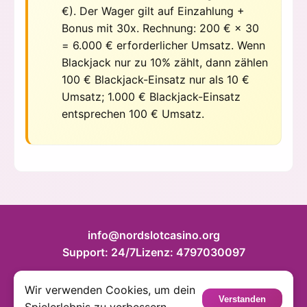
€). Der Wager gilt auf Einzahlung +
Bonus mit 30x. Rechnung: 200 € × 30
= 6.000 € erforderlicher Umsatz. Wenn
Blackjack nur zu 10% zählt, dann zählen
100 € Blackjack-Einsatz nur als 10 €
Umsatz; 1.000 € Blackjack-Einsatz
entsprechen 100 € Umsatz.
info@nordslotcasino.org
Support: 24/7
Lizenz: 4797030097
Bitte verantwortungsbewusst spielen, ab 18.
Wir verwenden Cookies, um dein
Verstanden
© 2018 -
2026
NordSlot Casino.