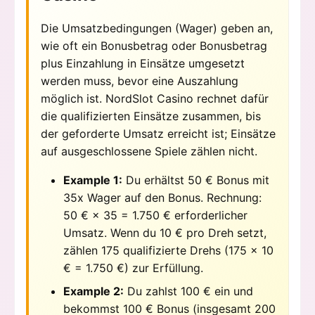
Die Umsatzbedingungen (Wager) geben an,
wie oft ein Bonusbetrag oder Bonusbetrag
plus Einzahlung in Einsätze umgesetzt
werden muss, bevor eine Auszahlung
möglich ist. NordSlot Casino rechnet dafür
die qualifizierten Einsätze zusammen, bis
der geforderte Umsatz erreicht ist; Einsätze
auf ausgeschlossene Spiele zählen nicht.
Example 1:
Du erhältst 50 € Bonus mit
35x Wager auf den Bonus. Rechnung:
50 € × 35 = 1.750 € erforderlicher
Umsatz. Wenn du 10 € pro Dreh setzt,
zählen 175 qualifizierte Drehs (175 × 10
€ = 1.750 €) zur Erfüllung.
Example 2:
Du zahlst 100 € ein und
bekommst 100 € Bonus (insgesamt 200