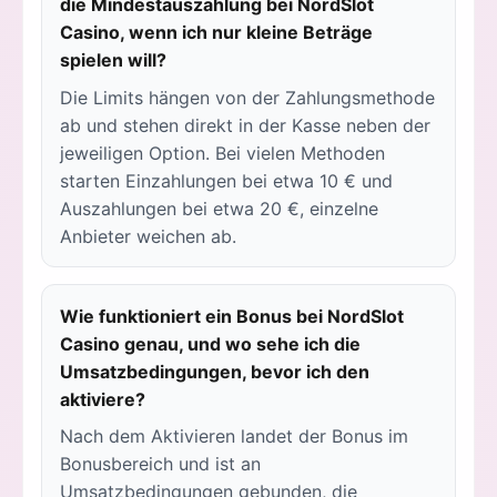
die Mindestauszahlung bei NordSlot
Casino, wenn ich nur kleine Beträge
spielen will?
Die Limits hängen von der Zahlungsmethode
ab und stehen direkt in der Kasse neben der
jeweiligen Option. Bei vielen Methoden
starten Einzahlungen bei etwa 10 € und
Auszahlungen bei etwa 20 €, einzelne
Anbieter weichen ab.
Wie funktioniert ein Bonus bei NordSlot
Casino genau, und wo sehe ich die
Umsatzbedingungen, bevor ich den
aktiviere?
Nach dem Aktivieren landet der Bonus im
Bonusbereich und ist an
Umsatzbedingungen gebunden, die