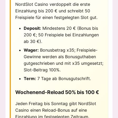
NordSlot Casino verdoppelt die erste
Einzahlung bis 200 € und schreibt 50
Freispiele für einen festgelegten Slot gut.
Deposit:
Mindestens 20 € (Bonus bis
200 €; 50 Freispiele bei Einzahlungen
ab 30 €).
Wager:
Bonusbetrag x35; Freispiele-
Gewinne werden als Bonusguthaben
gutgeschrieben und mit x35 umgesetzt;
Slot-Beitrag 100%.
Term:
7 Tage ab Bonusgutschrift.
Wochenend-Reload 50% bis 100 €
Jeden Freitag bis Sonntag gibt NordSlot
Casino einen Reload-Bonus auf eine
Einzahlung im festgelegten Zeitraum.