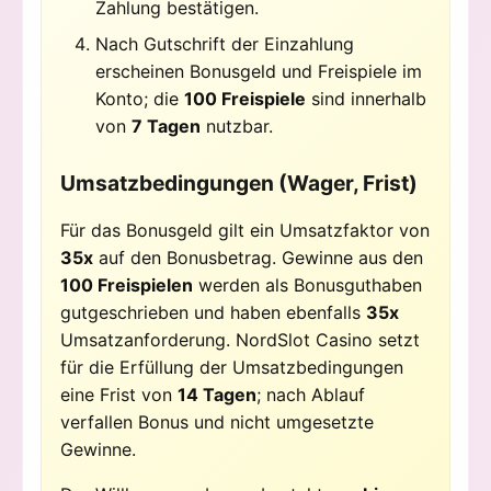
Zahlung bestätigen.
Nach Gutschrift der Einzahlung
erscheinen Bonusgeld und Freispiele im
Konto; die
100 Freispiele
sind innerhalb
von
7 Tagen
nutzbar.
Umsatzbedingungen (Wager, Frist)
Für das Bonusgeld gilt ein Umsatzfaktor von
35x
auf den Bonusbetrag. Gewinne aus den
100 Freispielen
werden als Bonusguthaben
gutgeschrieben und haben ebenfalls
35x
Umsatzanforderung. NordSlot Casino setzt
für die Erfüllung der Umsatzbedingungen
eine Frist von
14 Tagen
; nach Ablauf
verfallen Bonus und nicht umgesetzte
Gewinne.