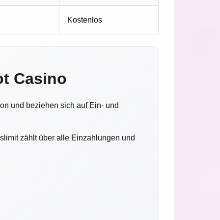
Kostenlos
ot Casino
ion und beziehen sich auf Ein- und
slimit zählt über alle Einzahlungen und