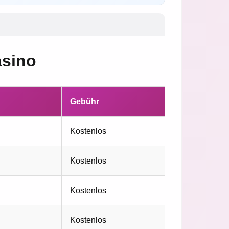
asino
Gebühr
Kostenlos
Kostenlos
Kostenlos
Kostenlos