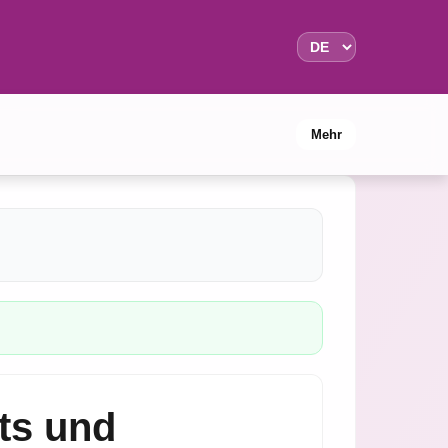
Mehr
ets und