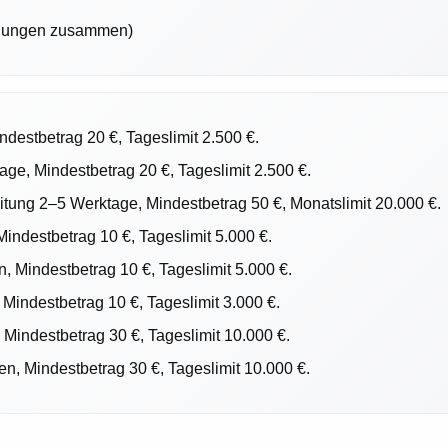
hlungen zusammen)
estbetrag 20 €, Tageslimit 2.500 €.
e, Mindestbetrag 20 €, Tageslimit 2.500 €.
ung 2–5 Werktage, Mindestbetrag 50 €, Monatslimit 20.000 €.
ndestbetrag 10 €, Tageslimit 5.000 €.
 Mindestbetrag 10 €, Tageslimit 5.000 €.
indestbetrag 10 €, Tageslimit 3.000 €.
indestbetrag 30 €, Tageslimit 10.000 €.
, Mindestbetrag 30 €, Tageslimit 10.000 €.