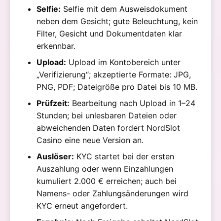
Selfie:
Selfie mit dem Ausweisdokument
neben dem Gesicht; gute Beleuchtung, kein
Filter, Gesicht und Dokumentdaten klar
erkennbar.
Upload:
Upload im Kontobereich unter
„Verifizierung“; akzeptierte Formate: JPG,
PNG, PDF; Dateigröße pro Datei bis 10 MB.
Prüfzeit:
Bearbeitung nach Upload in 1–24
Stunden; bei unlesbaren Dateien oder
abweichenden Daten fordert NordSlot
Casino eine neue Version an.
Auslöser:
KYC startet bei der ersten
Auszahlung oder wenn Einzahlungen
kumuliert 2.000 € erreichen; auch bei
Namens- oder Zahlungsänderungen wird
KYC erneut angefordert.