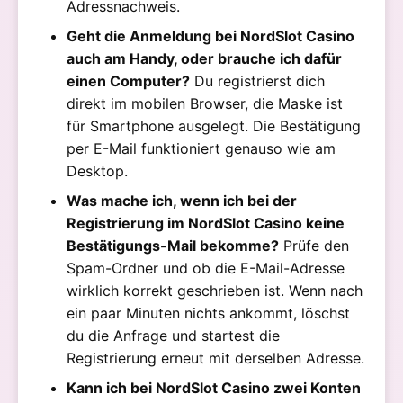
Adressnachweis.
Geht die Anmeldung bei NordSlot Casino
auch am Handy, oder brauche ich dafür
einen Computer?
Du registrierst dich
direkt im mobilen Browser, die Maske ist
für Smartphone ausgelegt. Die Bestätigung
per E-Mail funktioniert genauso wie am
Desktop.
Was mache ich, wenn ich bei der
Registrierung im NordSlot Casino keine
Bestätigungs-Mail bekomme?
Prüfe den
Spam-Ordner und ob die E-Mail-Adresse
wirklich korrekt geschrieben ist. Wenn nach
ein paar Minuten nichts ankommt, löschst
du die Anfrage und startest die
Registrierung erneut mit derselben Adresse.
Kann ich bei NordSlot Casino zwei Konten