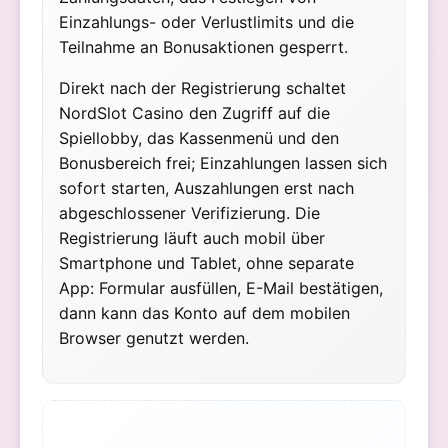
Einzahlungs- oder Verlustlimits und die
Teilnahme an Bonusaktionen gesperrt.
Direkt nach der Registrierung schaltet
NordSlot Casino den Zugriff auf die
Spiellobby, das Kassenmenü und den
Bonusbereich frei; Einzahlungen lassen sich
sofort starten, Auszahlungen erst nach
abgeschlossener Verifizierung. Die
Registrierung läuft auch mobil über
Smartphone und Tablet, ohne separate
App: Formular ausfüllen, E-Mail bestätigen,
dann kann das Konto auf dem mobilen
Browser genutzt werden.