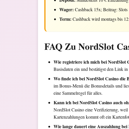
Wager:
Cashback 15x; Beitrag: Slots
Term:
Cashback wird montags bis 12:
FAQ Zu NordSlot Ca
Wie registriere ich mich bei NordSlot 
Basisdaten ein und bestätigst den Link in 
Wo finde ich bei NordSlot Casino die 
im Bonus-Menü die Bonusdetails und liest
eine Sammelregel für alles.
Kann ich bei NordSlot Casino auch ohn
NordSlot Casino eine Verifizierung, weil
Kartenzahlungen kommt oft ein Kartenfot
Wie lange dauert eine Auszahlung bei 