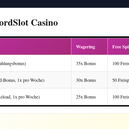
ordSlot Casino
Wagering
Free Spi
ahlungsbonus)
35x Bonus
100 Freis
ad-Bonus, 1x pro Woche)
30x Bonus
50 Freisp
eload, 1x pro Woche)
25x Bonus
100 Freis