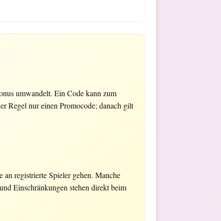
Bonus umwandelt. Ein Code kann zum
der Regel nur einen Promocode; danach gilt
 an registrierte Spieler gehen. Manche
 und Einschränkungen stehen direkt beim