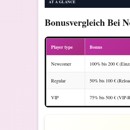
AT A GLANCE
Bonusvergleich Bei N
Player type
Bonus
Newcomer
100% bis 200 € (Einz
Regular
50% bis 100 € (Relo
VIP
75% bis 500 € (VIP-R