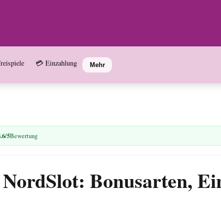
Freispiele
💳 Einzahlung
Mehr
.6/5
Bewertung
 NordSlot: Bonusarten, Ei