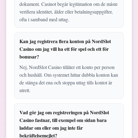
dokument. Casinot begär legitimation om de måste
verifiera identitet, ålder eller betalningsuppgifter,
ofta i samband med uttag.
Kan jag registrera flera konton på NordSlot
Casino om jag vill ha ett för spel och ett för
bonusar?
Nej, NordSlot Casino tillåter ett konto per person
och hushåll. Om systemet hittar dubbla konton kan
de stänga det ena och stoppa uttag tills kontot är
utrett.
Vad gör jag om registreringen på NordSlot
Casino fastnar, till exempel om sidan bara
laddar om eller om jag inte får
bekräftelsemejlet?