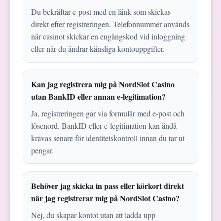
Du bekräftar e-post med en länk som skickas
direkt efter registreringen. Telefonnummer används
när casinot skickar en engångskod vid inloggning
eller när du ändrar känsliga kontouppgifter.
Kan jag registrera mig på NordSlot Casino
utan BankID eller annan e-legitimation?
Ja, registreringen går via formulär med e-post och
lösenord. BankID eller e-legitimation kan ändå
krävas senare för identitetskontroll innan du tar ut
pengar.
Behöver jag skicka in pass eller körkort direkt
när jag registrerar mig på NordSlot Casino?
Nej, du skapar kontot utan att ladda upp