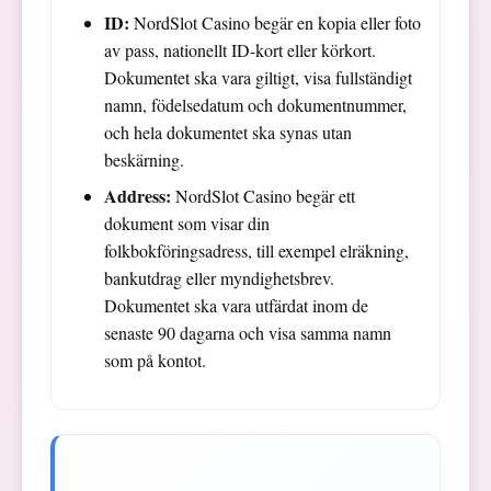
ID:
NordSlot Casino begär en kopia eller foto
av pass, nationellt ID-kort eller körkort.
Dokumentet ska vara giltigt, visa fullständigt
namn, födelsedatum och dokumentnummer,
och hela dokumentet ska synas utan
beskärning.
Address:
NordSlot Casino begär ett
dokument som visar din
folkbokföringsadress, till exempel elräkning,
bankutdrag eller myndighetsbrev.
Dokumentet ska vara utfärdat inom de
senaste 90 dagarna och visa samma namn
som på kontot.