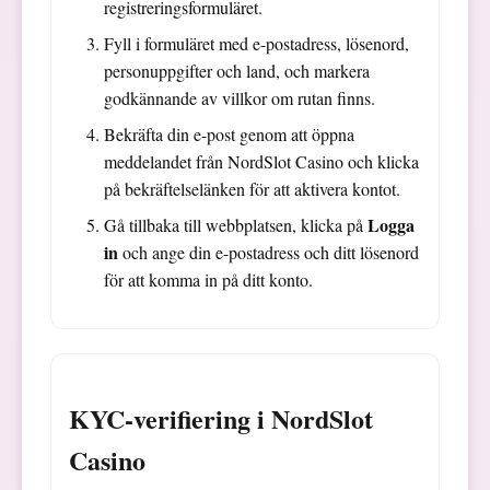
registreringsformuläret.
Fyll i formuläret med e-postadress, lösenord,
personuppgifter och land, och markera
godkännande av villkor om rutan finns.
Bekräfta din e-post genom att öppna
meddelandet från NordSlot Casino och klicka
på bekräftelselänken för att aktivera kontot.
Logga
Gå tillbaka till webbplatsen, klicka på
in
och ange din e-postadress och ditt lösenord
för att komma in på ditt konto.
KYC-verifiering i NordSlot
Casino