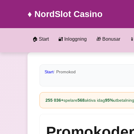
♦️ NordSlot Casino
🏠 Start
🔐 Inloggning
🎁 Bonusar

Start
Promokod
255 036+
spelare
568
aktiva idag
95%
utbetalnin
Promokoder: