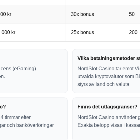
500 kr
30x bonus
50
5 000 kr
25x bonus
200
Vilka betalningsmetoder 
icens (eGaming).
NordSlot Casino tar emot Vi
en.
utvalda kryptovalutor som Bi
styrs av land och valuta.
no?
Finns det uttagsgränser?
4 timmar efter
NordSlot Casino använder gr
ar och banköverföringar
Exakta belopp visas i kassan