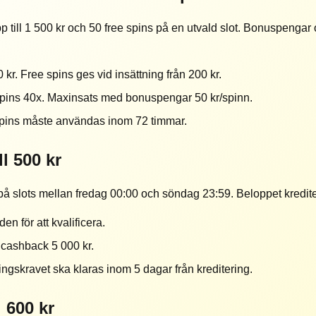
till 1 500 kr och 50 free spins på en utvald slot. Bonuspengar oc
kr. Free spins ges vid insättning från 200 kr.
spins 40x. Maxinsats med bonuspengar 50 kr/spinn.
 spins måste användas inom 72 timmar.
l 500 kr
r på slots mellan fredag 00:00 och söndag 23:59. Beloppet kre
en för att kvalificera.
cashback 5 000 kr.
ngskravet ska klaras inom 5 dagar från kreditering.
 600 kr