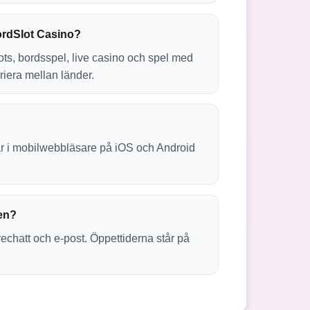
NordSlot Casino?
ots, bordsspel, live casino och spel med
riera mellan länder.
ar i mobilwebbläsare på iOS och Android
ten?
echatt och e-post. Öppettiderna står på