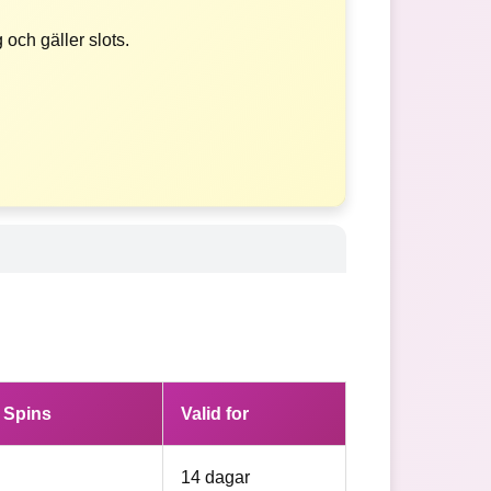
och gäller slots.
 Spins
Valid for
14 dagar