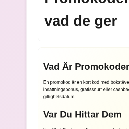
vad de ger
Vad Är Promokode
En promokod är en kort kod med bokstäver 
insättningsbonus, gratissnurr eller cashbac
giltighetsdatum.
Var Du Hittar Dem