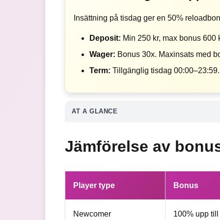
Insättning på tisdag ger en 50% reloadbonu
Deposit:
Min 250 kr, max bonus 600 k
Wager:
Bonus 30x. Maxinsats med bo
Term:
Tillgänglig tisdag 00:00–23:59.
AT A GLANCE
Jämförelse av bonus
Player type
Bonus
Newcomer
100% upp till