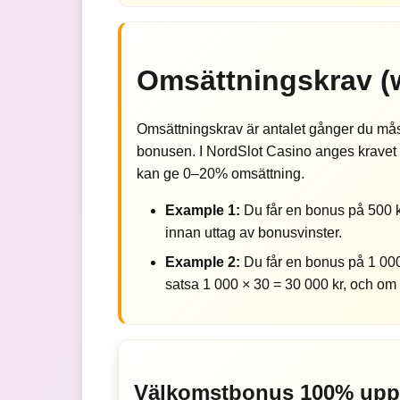
Omsättningskrav (w
Omsättningskrav är antalet gånger du måst
bonusen. I NordSlot Casino anges kravet 
kan ge 0–20% omsättning.
Example 1:
Du får en bonus på 500 
innan uttag av bonusvinster.
Example 2:
Du får en bonus på 1 000
satsa 1 000 × 30 = 30 000 kr, och om d
Välkomstbonus 100% upp ti