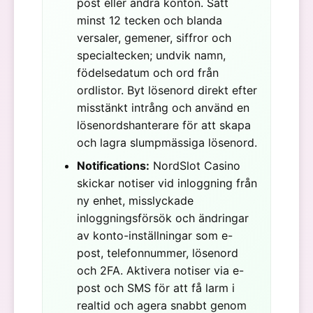
post eller andra konton. Sätt
minst 12 tecken och blanda
versaler, gemener, siffror och
specialtecken; undvik namn,
födelsedatum och ord från
ordlistor. Byt lösenord direkt efter
misstänkt intrång och använd en
lösenordshanterare för att skapa
och lagra slumpmässiga lösenord.
Notifications:
NordSlot Casino
skickar notiser vid inloggning från
ny enhet, misslyckade
inloggningsförsök och ändringar
av konto-inställningar som e-
post, telefonnummer, lösenord
och 2FA. Aktivera notiser via e-
post och SMS för att få larm i
realtid och agera snabbt genom