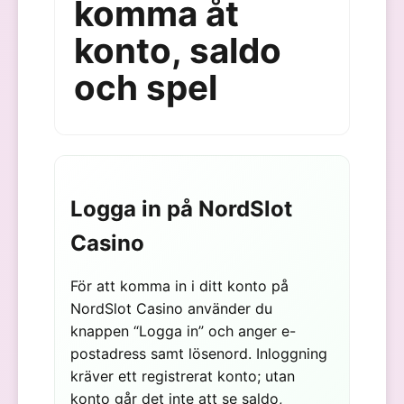
komma åt
konto, saldo
och spel
Logga in på NordSlot
Casino
För att komma in i ditt konto på
NordSlot Casino använder du
knappen “Logga in” och anger e-
postadress samt lösenord. Inloggning
kräver ett registrerat konto; utan
konto går det inte att se saldo,