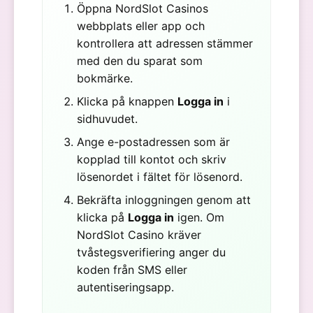
Öppna NordSlot Casinos
webbplats eller app och
kontrollera att adressen stämmer
med den du sparat som
bokmärke.
Klicka på knappen
Logga in
i
sidhuvudet.
Ange e-postadressen som är
kopplad till kontot och skriv
lösenordet i fältet för lösenord.
Bekräfta inloggningen genom att
klicka på
Logga in
igen. Om
NordSlot Casino kräver
tvåstegsverifiering anger du
koden från SMS eller
autentiseringsapp.