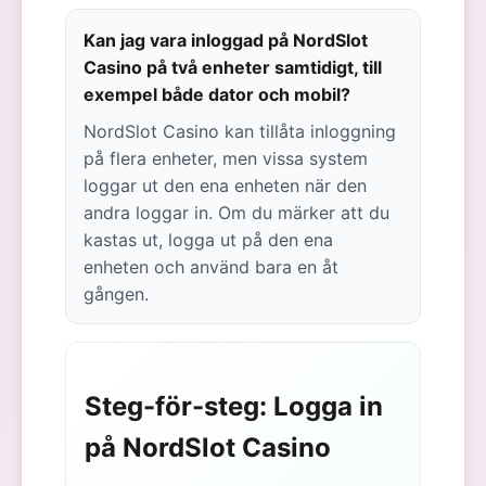
Kan jag vara inloggad på NordSlot
Casino på två enheter samtidigt, till
exempel både dator och mobil?
NordSlot Casino kan tillåta inloggning
på flera enheter, men vissa system
loggar ut den ena enheten när den
andra loggar in. Om du märker att du
kastas ut, logga ut på den ena
enheten och använd bara en åt
gången.
Steg-för-steg: Logga in
på NordSlot Casino