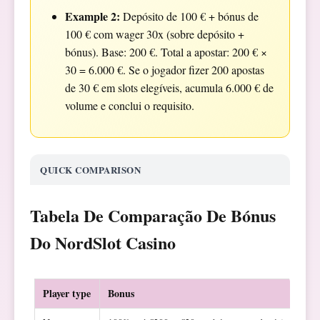
Example 2:
Depósito de 100 € + bónus de
100 € com wager 30x (sobre depósito +
bónus). Base: 200 €. Total a apostar: 200 € ×
30 = 6.000 €. Se o jogador fizer 200 apostas
de 30 € em slots elegíveis, acumula 6.000 € de
volume e conclui o requisito.
QUICK COMPARISON
Tabela De Comparação De Bónus
Do NordSlot Casino
Player type
Bonus