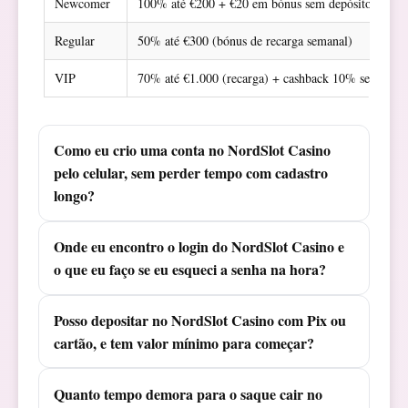
Newcomer
100% até €200 + €20 em bónus sem depósito
Regular
50% até €300 (bónus de recarga semanal)
VIP
70% até €1.000 (recarga) + cashback 10% semanal
Como eu crio uma conta no NordSlot Casino
pelo celular, sem perder tempo com cadastro
longo?
Onde eu encontro o login do NordSlot Casino e
o que eu faço se eu esqueci a senha na hora?
Posso depositar no NordSlot Casino com Pix ou
cartão, e tem valor mínimo para começar?
Quanto tempo demora para o saque cair no