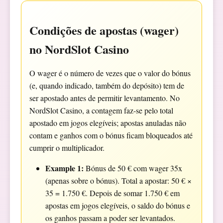
Condições de apostas (wager)
no NordSlot Casino
O wager é o número de vezes que o valor do bónus
(e, quando indicado, também do depósito) tem de
ser apostado antes de permitir levantamento. No
NordSlot Casino, a contagem faz-se pelo total
apostado em jogos elegíveis; apostas anuladas não
contam e ganhos com o bónus ficam bloqueados até
cumprir o multiplicador.
Example 1:
Bónus de 50 € com wager 35x
(apenas sobre o bónus). Total a apostar: 50 € ×
35 = 1.750 €. Depois de somar 1.750 € em
apostas em jogos elegíveis, o saldo do bónus e
os ganhos passam a poder ser levantados.