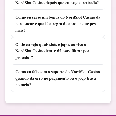
NordSlot Casino depois que eu peço a retirada?
Como eu sei se um bônus do NordSlot Casino dá
para sacar e qual é a regra de apostas que pesa
mais?
Onde eu vejo quais slots e jogos ao vivo o
NordSlot Casino tem, e dá para filtrar por
provedor?
Como eu falo com o suporte do NordSlot Casino
quando dá erro no pagamento ou o jogo trava
no meio?