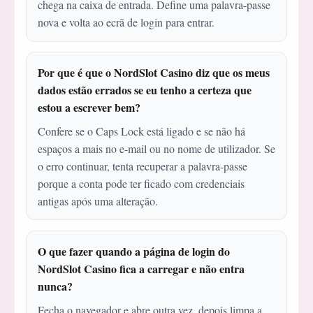
chega na caixa de entrada. Define uma palavra-passe
nova e volta ao ecrã de login para entrar.
Por que é que o NordSlot Casino diz que os meus
dados estão errados se eu tenho a certeza que
estou a escrever bem?
Confere se o Caps Lock está ligado e se não há
espaços a mais no e-mail ou no nome de utilizador. Se
o erro continuar, tenta recuperar a palavra-passe
porque a conta pode ter ficado com credenciais
antigas após uma alteração.
O que fazer quando a página de login do
NordSlot Casino fica a carregar e não entra
nunca?
Fecha o navegador e abre outra vez, depois limpa a