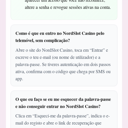
altere a senha e revogue sessões ativas na conta.
Como é que eu entro no NordSlot Casino pelo
telemóvel, sem complicação?
Abre o site do NordSlot Casino, toca em “Entrar” e
escreve o teu e-mail (ou nome de utilizador) e a
palavra-passe. Se tiveres autenticação em dois passos
ativa, confirma com o código que chega por SMS ou
app.
O que eu faço se eu me esquecer da palavra-passe
e não conseguir entrar no NordSlot Casino?
Clica em “Esqueci-me da palavra-passe”, indica o e-
mail do registo e abre o link de recuperação que