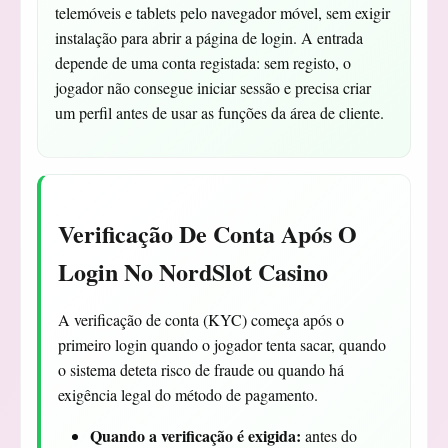
telemóveis e tablets pelo navegador móvel, sem exigir
instalação para abrir a página de login. A entrada
depende de uma conta registada: sem registo, o
jogador não consegue iniciar sessão e precisa criar
um perfil antes de usar as funções da área de cliente.
Verificação De Conta Após O
Login No NordSlot Casino
A verificação de conta (KYC) começa após o
primeiro login quando o jogador tenta sacar, quando
o sistema deteta risco de fraude ou quando há
exigência legal do método de pagamento.
Quando a verificação é exigida:
antes do