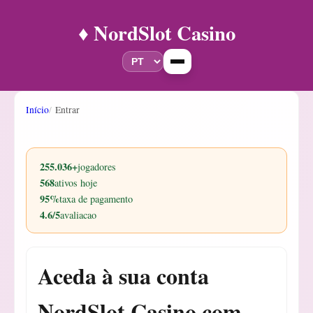
♦️ NordSlot Casino
Início
Entrar
255.036+
jogadores
568
ativos hoje
95%
taxa de pagamento
4.6/5
avaliacao
Aceda à sua conta
NordSlot Casino com