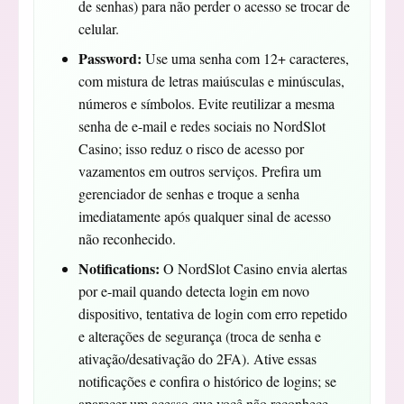
de senhas) para não perder o acesso se trocar de
celular.
Password:
Use uma senha com 12+ caracteres,
com mistura de letras maiúsculas e minúsculas,
números e símbolos. Evite reutilizar a mesma
senha de e-mail e redes sociais no NordSlot
Casino; isso reduz o risco de acesso por
vazamentos em outros serviços. Prefira um
gerenciador de senhas e troque a senha
imediatamente após qualquer sinal de acesso
não reconhecido.
Notifications:
O NordSlot Casino envia alertas
por e-mail quando detecta login em novo
dispositivo, tentativa de login com erro repetido
e alterações de segurança (troca de senha e
ativação/desativação do 2FA). Ative essas
notificações e confira o histórico de logins; se
aparecer um acesso que você não reconhece,