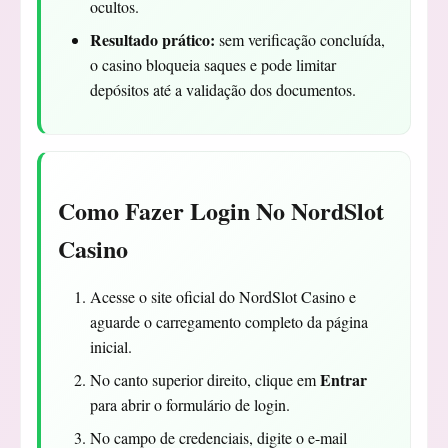
ocultos.
Resultado prático:
sem verificação concluída,
o casino bloqueia saques e pode limitar
depósitos até a validação dos documentos.
Como Fazer Login No NordSlot
Casino
Acesse o site oficial do NordSlot Casino e
aguarde o carregamento completo da página
inicial.
Entrar
No canto superior direito, clique em
para abrir o formulário de login.
No campo de credenciais, digite o e-mail