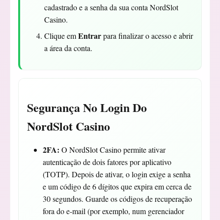
cadastrado e a senha da sua conta NordSlot
Casino.
Entrar
Clique em
para finalizar o acesso e abrir
a área da conta.
Segurança No Login Do
NordSlot Casino
2FA:
O NordSlot Casino permite ativar
autenticação de dois fatores por aplicativo
(TOTP). Depois de ativar, o login exige a senha
e um código de 6 dígitos que expira em cerca de
30 segundos. Guarde os códigos de recuperação
fora do e-mail (por exemplo, num gerenciador