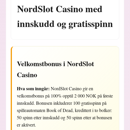
NordSlot Casino med
innskudd og gratisspinn
Velkomstbonus i NordSlot
Casino
Hva som inngår:
NordSlot Casino gir en
velkomstbonus på 100% opptil 2 000 NOK på første
innskudd. Bonusen inkluderer 100 gratisspinn på
spilleautomaten Book of Dead, kredittert i to bolker:
50 spinn etter innskudd og 50 spinn etter at bonusen
er aktivert.