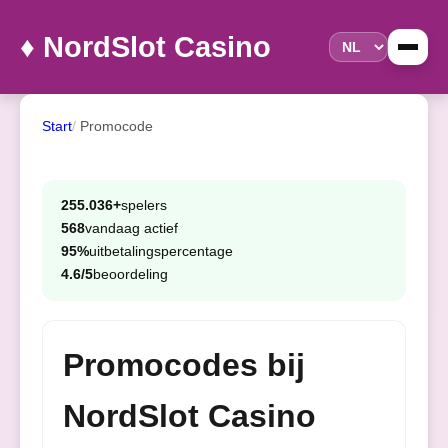
♦️ NordSlot Casino
Start
Promocode
255.036+
spelers
568
vandaag actief
95%
uitbetalingspercentage
4.6/5
beoordeling
Promocodes bij
NordSlot Casino