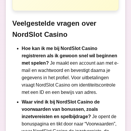
Veelgestelde vragen over
NordSlot Casino
Hoe kan ik me bij NordSlot Casino
registreren als ik gewoon snel wil beginnen
met spelen?
Je maakt een account aan met e-
mail en wachtwoord en bevestigt daarna je
gegevens in het profiel. Voor uitbetalingen
vraagt NordSlot Casino om identiteitscontrole
met een ID en een bewijs van adres.
Waar vind ik bij NordSlot Casino de
voorwaarden van bonussen, zoals
inzetvereisten en spelbijdrage?
Je opent de
bonuspagina en tikt door naar “Voorwaarden”,