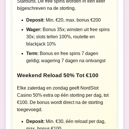
Starburst. De free spins worden in één keer
bijgeschreven na de storting.
Deposit:
Min. €20, max. bonus €200
Wager:
Bonus 35x; winsten uit free spins
30x; slots tellen 100%, roulette en
blackjack 10%
Term:
Bonus en free spins 7 dagen
geldig; wagering 7 dagen na ontvangst
Weekend Reload 50% Tot €100
Elke zaterdag en zondag geeft NordSlot
Casino 50% extra op één storting per dag, tot
€100. De bonus wordt direct na de storting
toegevoegd.
Deposit:
Min. €30, één reload per dag,
max. bonus €100