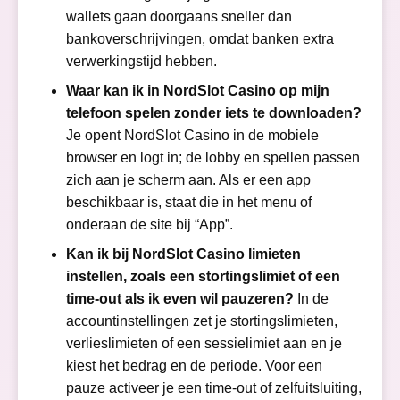
wallets gaan doorgaans sneller dan
bankoverschrijvingen, omdat banken extra
verwerkingstijd hebben.
Waar kan ik in NordSlot Casino op mijn
telefoon spelen zonder iets te downloaden?
Je opent NordSlot Casino in de mobiele
browser en logt in; de lobby en spellen passen
zich aan je scherm aan. Als er een app
beschikbaar is, staat die in het menu of
onderaan de site bij “App”.
Kan ik bij NordSlot Casino limieten
instellen, zoals een stortingslimiet of een
time-out als ik even wil pauzeren?
In de
accountinstellingen zet je stortingslimieten,
verlieslimieten of een sessielimiet aan en je
kiest het bedrag en de periode. Voor een
pauze activeer je een time-out of zelfuitsluiting,