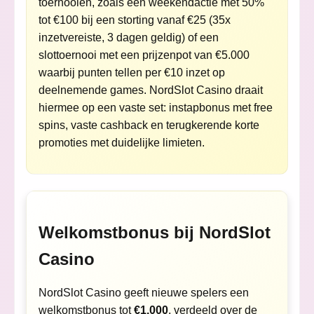
toernooien, zoals een weekendactie met 50%
tot €100 bij een storting vanaf €25 (35x
inzetvereiste, 3 dagen geldig) of een
slottoernooi met een prijzenpot van €5.000
waarbij punten tellen per €10 inzet op
deelnemende games. NordSlot Casino draait
hiermee op een vaste set: instapbonus met free
spins, vaste cashback en terugkerende korte
promoties met duidelijke limieten.
Welkomstbonus bij NordSlot
Casino
NordSlot Casino geeft nieuwe spelers een
welkomstbonus tot
€1.000
, verdeeld over de