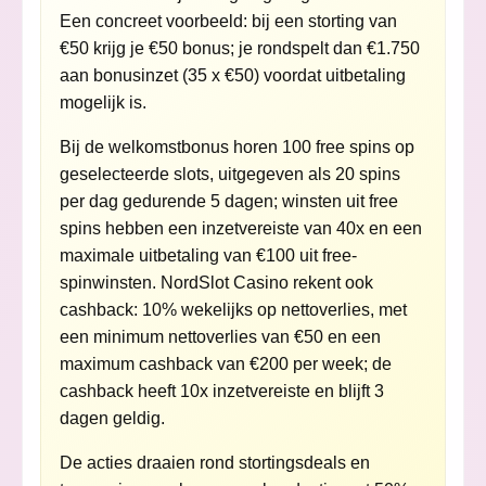
Een concreet voorbeeld: bij een storting van
€50 krijg je €50 bonus; je rondspelt dan €1.750
aan bonusinzet (35 x €50) voordat uitbetaling
mogelijk is.
Bij de welkomstbonus horen 100 free spins op
geselecteerde slots, uitgegeven als 20 spins
per dag gedurende 5 dagen; winsten uit free
spins hebben een inzetvereiste van 40x en een
maximale uitbetaling van €100 uit free-
spinwinsten. NordSlot Casino rekent ook
cashback: 10% wekelijks op nettoverlies, met
een minimum nettoverlies van €50 en een
maximum cashback van €200 per week; de
cashback heeft 10x inzetvereiste en blijft 3
dagen geldig.
De acties draaien rond stortingsdeals en