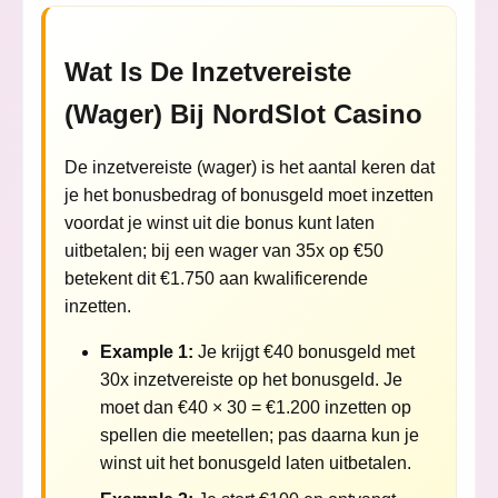
Wat Is De Inzetvereiste
(Wager) Bij NordSlot Casino
De inzetvereiste (wager) is het aantal keren dat
je het bonusbedrag of bonusgeld moet inzetten
voordat je winst uit die bonus kunt laten
uitbetalen; bij een wager van 35x op €50
betekent dit €1.750 aan kwalificerende
inzetten.
Example 1:
Je krijgt €40 bonusgeld met
30x inzetvereiste op het bonusgeld. Je
moet dan €40 × 30 = €1.200 inzetten op
spellen die meetellen; pas daarna kun je
winst uit het bonusgeld laten uitbetalen.