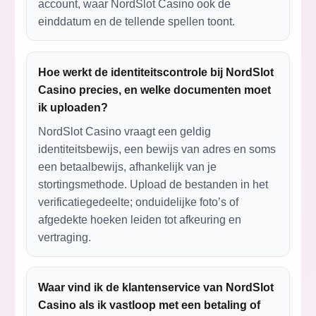
account, waar NordSlot Casino ook de
einddatum en de tellende spellen toont.
Hoe werkt de identiteitscontrole bij NordSlot
Casino precies, en welke documenten moet
ik uploaden?
NordSlot Casino vraagt een geldig
identiteitsbewijs, een bewijs van adres en soms
een betaalbewijs, afhankelijk van je
stortingsmethode. Upload de bestanden in het
verificatiegedeelte; onduidelijke foto’s of
afgedekte hoeken leiden tot afkeuring en
vertraging.
Waar vind ik de klantenservice van NordSlot
Casino als ik vastloop met een betaling of