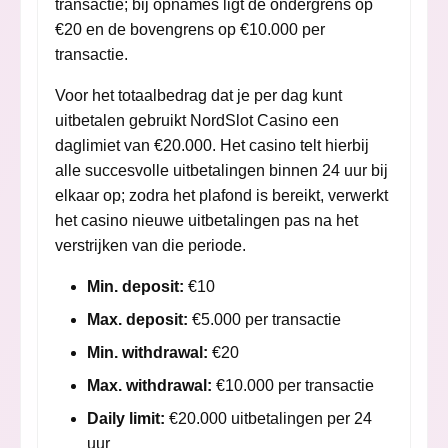
transactie; bij opnames ligt de ondergrens op
€20 en de bovengrens op €10.000 per
transactie.
Voor het totaalbedrag dat je per dag kunt
uitbetalen gebruikt NordSlot Casino een
daglimiet van €20.000. Het casino telt hierbij
alle succesvolle uitbetalingen binnen 24 uur bij
elkaar op; zodra het plafond is bereikt, verwerkt
het casino nieuwe uitbetalingen pas na het
verstrijken van die periode.
Min. deposit:
€10
Max. deposit:
€5.000 per transactie
Min. withdrawal:
€20
Max. withdrawal:
€10.000 per transactie
Daily limit:
€20.000 uitbetalingen per 24
uur