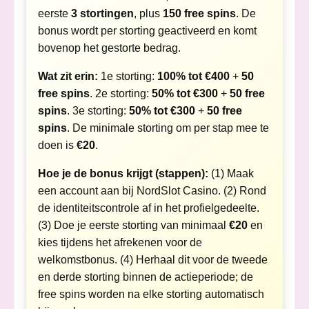
eerste
3 stortingen
, plus
150 free spins
. De
bonus wordt per storting geactiveerd en komt
bovenop het gestorte bedrag.
Wat zit erin:
1e storting:
100% tot €400
+
50
free spins
. 2e storting:
50% tot €300
+
50 free
spins
. 3e storting:
50% tot €300
+
50 free
spins
. De minimale storting om per stap mee te
doen is
€20
.
Hoe je de bonus krijgt (stappen):
(1) Maak
een account aan bij NordSlot Casino. (2) Rond
de identiteitscontrole af in het profielgedeelte.
(3) Doe je eerste storting van minimaal
€20
en
kies tijdens het afrekenen voor de
welkomstbonus. (4) Herhaal dit voor de tweede
en derde storting binnen de actieperiode; de
free spins worden na elke storting automatisch