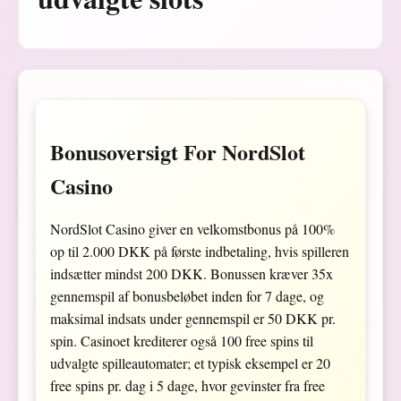
Bonusoversigt For NordSlot
Casino
NordSlot Casino giver en velkomstbonus på 100%
op til 2.000 DKK på første indbetaling, hvis spilleren
indsætter mindst 200 DKK. Bonussen kræver 35x
gennemspil af bonusbeløbet inden for 7 dage, og
maksimal indsats under gennemspil er 50 DKK pr.
spin. Casinoet krediterer også 100 free spins til
udvalgte spilleautomater; et typisk eksempel er 20
free spins pr. dag i 5 dage, hvor gevinster fra free