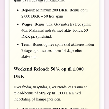
Deposit:
Minimum 200 DKK. Bonus op til
2.000 DKK + 50 free spins.
Wager:
Bonus: 35x. Gevinster fra free spins:
40x. Maksimal indsats med aktiv bonus: 50
DKK pr. spin/hånd.
Term:
Bonus og free spins skal aktiveres inden
7 dage og omsættes inden 14 dage efter
aktivering.
Weekend Reload: 50% op til 1.000
DKK
Hver fredag til søndag giver NordSlot Casino en
reload-bonus på 50% op til 1.000 DKK ved
indbetaling på kampagnesiden.
Deposit:
Minimum 300 DKK. Bonus op til