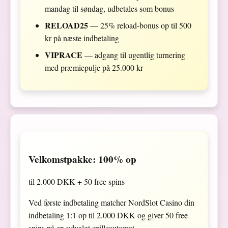
mandag til søndag, udbetales som bonus
RELOAD25
— 25% reload-bonus op til 500
kr på næste indbetaling
VIPRACE
— adgang til ugentlig turnering
med præmiepulje på 25.000 kr
Velkomstpakke: 100% op
til 2.000 DKK + 50 free spins
Ved første indbetaling matcher NordSlot Casino din
indbetaling 1:1 op til 2.000 DKK og giver 50 free
spins på en udvalgt spilleautomat.