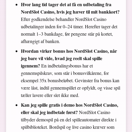
Hvor lang tid tager det at få en udbetaling fra
NordSlot Casino, hvis jeg hæver til mit bankkort?
Efter godkendelse behandler NordSlot Casino
udbetalinger inden for 0–24 timer. Herefter tager det
normalt 1–3 bankdage, før pengene står på kortet,
afhængigt af banken.
Hvordan virker bonus hos NordSlot Casino, når
jeg bare vil vide, hvad jeg reelt skal spille
igennem?
En indbetalingsbonus har et
gennemspilskrav, som står i bonusvilkårene, for
eksempel 35x bonusbeløbet. Gevinster fra bonus kan
være låst, indtil gennemspillet er opfyldt, og visse spil
tæller lavere eller slet ikke med.
Kan jeg spille gratis i demo hos NordSlot Casino,
eller skal jeg indbetale først?
NordSlot Casino
tilbyder demospil på en del spilleautomater direkte i
spilbiblioteket. Bordspil og live casino kræver som