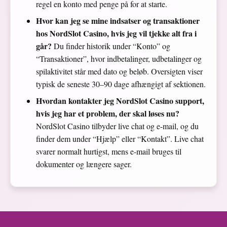
regel en konto med penge på for at starte.
Hvor kan jeg se mine indsatser og transaktioner
hos NordSlot Casino, hvis jeg vil tjekke alt fra i
går?
Du finder historik under “Konto” og
“Transaktioner”, hvor indbetalinger, udbetalinger og
spilaktivitet står med dato og beløb. Oversigten viser
typisk de seneste 30–90 dage afhængigt af sektionen.
Hvordan kontakter jeg NordSlot Casino support,
hvis jeg har et problem, der skal løses nu?
NordSlot Casino tilbyder live chat og e-mail, og du
finder dem under “Hjælp” eller “Kontakt”. Live chat
svarer normalt hurtigst, mens e-mail bruges til
dokumenter og længere sager.