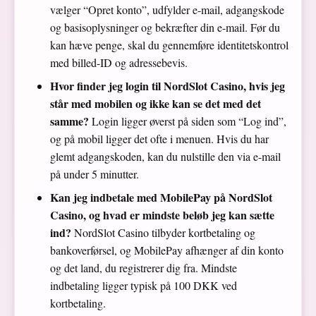
vælger “Opret konto”, udfylder e-mail, adgangskode
og basisoplysninger og bekræfter din e-mail. Før du
kan hæve penge, skal du gennemføre identitetskontrol
med billed-ID og adressebevis.
Hvor finder jeg login til NordSlot Casino, hvis jeg
står med mobilen og ikke kan se det med det
samme?
Login ligger øverst på siden som “Log ind”,
og på mobil ligger det ofte i menuen. Hvis du har
glemt adgangskoden, kan du nulstille den via e-mail
på under 5 minutter.
Kan jeg indbetale med MobilePay på NordSlot
Casino, og hvad er mindste beløb jeg kan sætte
ind?
NordSlot Casino tilbyder kortbetaling og
bankoverførsel, og MobilePay afhænger af din konto
og det land, du registrerer dig fra. Mindste
indbetaling ligger typisk på 100 DKK ved
kortbetaling.